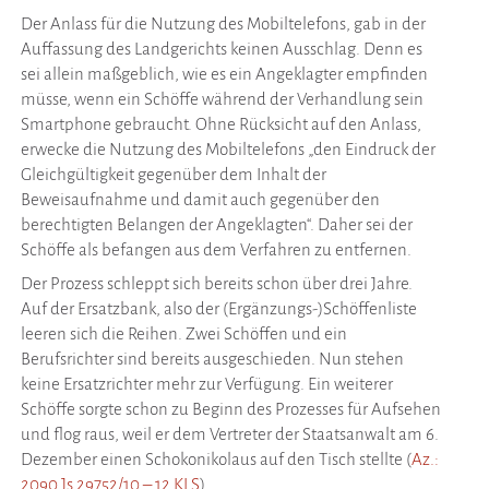
Der Anlass für die Nutzung des Mobiltelefons, gab in der
Auffassung des Landgerichts keinen Ausschlag. Denn es
sei allein maßgeblich, wie es ein Angeklagter empfinden
müsse, wenn ein Schöffe während der Verhandlung sein
Smartphone gebraucht. Ohne Rücksicht auf den Anlass,
erwecke die Nutzung des Mobiltelefons „den Eindruck der
Gleichgültigkeit gegenüber dem Inhalt der
Beweisaufnahme und damit auch gegenüber den
berechtigten Belangen der Angeklagten“. Daher sei der
Schöffe als befangen aus dem Verfahren zu entfernen.
Der Prozess schleppt sich bereits schon über drei Jahre.
Auf der Ersatzbank, also der (Ergänzungs-)Schöffenliste
leeren sich die Reihen. Zwei Schöffen und ein
Berufsrichter sind bereits ausgeschieden. Nun stehen
keine Ersatzrichter mehr zur Verfügung. Ein weiterer
Schöffe sorgte schon zu Beginn des Prozesses für Aufsehen
und flog raus, weil er dem Vertreter der Staatsanwalt am 6.
Dezember einen Schokonikolaus auf den Tisch stellte (
Az.:
2090 Js 29752/10 – 12 KLS
).