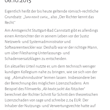
06.10.2015
Eigentlich heißt der bis heute geltende römisch-rechtliche
Grundsatz: „
Jura novit curia
„, also „Der Richter kennt das
Recht.“
Am Amtsgericht Stuttgart-Bad Cannstatt gibt es allerdings
einen Amtsrichter der in seinem Leben vor der Justiz
Netzwerk- und Systemadministrator und
Softwareentwickler war. Deshalb war er der richtige Mann,
um über Filesharing-Unterlassungs- und
Schadensersatzklagen zu entscheiden.
Ein aktuelles Urteil nutzte er, um dem technisch weniger
kundigen Kollegium nahe zu bringen, wie sie sich von der
sog. „Abmahnindustrie“ leimen lassen. Insbesondere bei
der Berechnung des möglichen Lizenzschadens. Am
Beispiel des Filmwerks „
Ab heute juckt das Fötzchen
“
berechnet der Richter Schritt für Schritt den theoretischen
Lizenzschaden von sage und schreibe 2,04 EUR. Der
Inhaber der Nutzungs- und Verwertungsrechte hatte auf