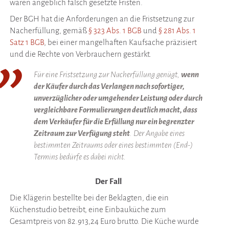
waren angeblich falsch gesetzte Fristen.
Der BGH hat die Anforderungen an die Fristsetzung zur
Nacherfüllung, gemäß
§ 323 Abs. 1 BGB
und
§ 281 Abs. 1
Satz 1 BGB
, bei einer mangelhaften Kaufsache präzisiert
und die Rechte von Verbrauchern gestärkt.
Für eine Fristsetzung zur Nacherfüllung genügt,
wenn
der Käufer durch das Verlangen nach sofortiger,
unverzüglicher oder umgehender Leistung oder durch
vergleichbare Formulierungen deutlich macht, dass
dem Verkäufer für die Erfüllung nur ein begrenzter
Zeitraum zur Verfügung steht
. Der Angabe eines
bestimmten Zeitraums oder eines bestimmten (End-)
Termins bedürfe es dabei nicht.
Der Fall
Die Klägerin bestellte bei der Beklagten, die ein
Küchenstudio betreibt, eine Einbauküche zum
Gesamtpreis von 82.913,24 Euro brutto. Die Küche wurde