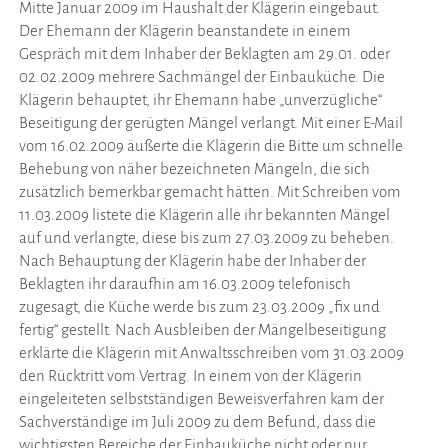
Mitte Januar 2009 im Haushalt der Klägerin eingebaut.
Der Ehemann der Klägerin beanstandete in einem
Gespräch mit dem Inhaber der Beklagten am 29.01. oder
02.02.2009 mehrere Sachmängel der Einbauküche. Die
Klägerin behauptet, ihr Ehemann habe „unverzügliche“
Beseitigung der gerügten Mängel verlangt. Mit einer E-Mail
vom 16.02.2009 äußerte die Klägerin die Bitte um schnelle
Behebung von näher bezeichneten Mängeln, die sich
zusätzlich bemerkbar gemacht hätten. Mit Schreiben vom
11.03.2009 listete die Klägerin alle ihr bekannten Mängel
auf und verlangte, diese bis zum 27.03.2009 zu beheben.
Nach Behauptung der Klägerin habe der Inhaber der
Beklagten ihr daraufhin am 16.03.2009 telefonisch
zugesagt, die Küche werde bis zum 23.03.2009 „fix und
fertig“ gestellt. Nach Ausbleiben der Mängelbeseitigung
erklärte die Klägerin mit Anwaltsschreiben vom 31.03.2009
den Rücktritt vom Vertrag. In einem von der Klägerin
eingeleiteten selbstständigen Beweisverfahren kam der
Sachverständige im Juli 2009 zu dem Befund, dass die
wichtigsten Bereiche der Einbauküche nicht oder nur